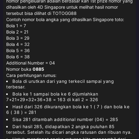
nomor pengeluaran adalah berdasar kan 1st prize nomor yang
dihasilkan oleh 4D Singapore untuk melihat hasil nomor
tersebut bisa dilihat di
TOTOGG88
Contoh nomor bola angka yang dihasilkan Singapore toto:
Bola 1 = 7
Bola 2 = 21
Bola 3 = 29
Bola 4 = 32
Bola 5 = 36
Bola 6 = 38
Additional Number = 04
Nomor buka
0885
Cara perhitungan rumus:
Bola di urutkan dari yang terkecil sampai yang
terbesar.
Bola ke 1 sampai bola ke 6 dijumlahkan
7+21+29+32+36+38 = 163 di kali 2 = 326
Hasil dari 326 dikurangkan bola ke 1 ( 7 ) dan bola ke
6 ( 38 ) = 281
Sisa 281 ditambah additional number (04) = 285
Dari hasil 285, didapatkan 2 angka puluhan 85
tersebut. Setelah itu dicari angka ratusan dan ribuan nya.