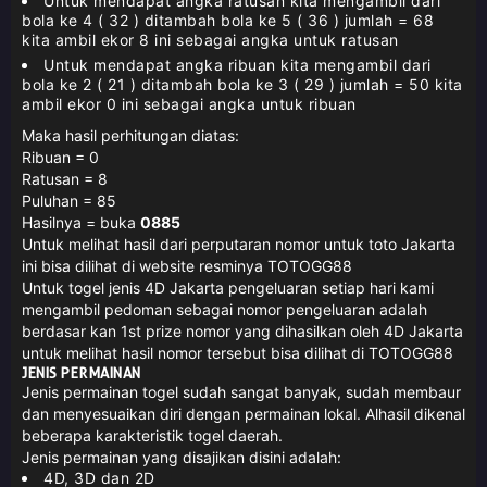
Untuk mendapat angka ratusan kita mengambil dari
bola ke 4 ( 32 ) ditambah bola ke 5 ( 36 ) jumlah = 68
kita ambil ekor 8 ini sebagai angka untuk ratusan
Untuk mendapat angka ribuan kita mengambil dari
bola ke 2 ( 21 ) ditambah bola ke 3 ( 29 ) jumlah = 50 kita
ambil ekor 0 ini sebagai angka untuk ribuan
Maka hasil perhitungan diatas:
Ribuan = 0
Ratusan = 8
Puluhan = 85
Hasilnya = buka
0885
Untuk melihat hasil dari perputaran nomor untuk toto Jakarta
ini bisa dilihat di website resminya
TOTOGG88
Untuk togel jenis 4D Jakarta pengeluaran setiap hari kami
mengambil pedoman sebagai nomor pengeluaran adalah
berdasar kan 1st prize nomor yang dihasilkan oleh 4D Jakarta
untuk melihat hasil nomor tersebut bisa dilihat di
TOTOGG88
JENIS
PERMAINAN
Jenis permainan togel sudah sangat banyak, sudah membaur
dan menyesuaikan diri dengan permainan lokal. Alhasil dikenal
beberapa karakteristik togel daerah.
Jenis permainan yang disajikan disini adalah:
4D, 3D dan 2D