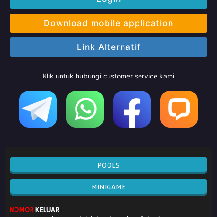
Download mobile application
Link Alternatif
Klik untuk hubungi customer service kami
POOLS
MINIGAME
NOMOR
KELUAR