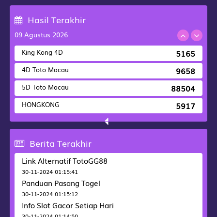
H
Hull City
Hasil Terakhir
W
Manchester United
09 Agustus 2026
1.25
HDP
-1.25
-1.12
Odds
-1.01
King Kong 4D
5165
PLAY
4D Toto Macau
9658
Sevilla vs Rayo Val...
i
16/08 22:00PM
5D Toto Macau
88504
H
Sevilla
HONGKONG
5917
W
Rayo Vallecano
-0.25
HDP
0.25
1.07
Odds
-1.05
Berita Terakhir
PLAY
Link Alternatif TotoGG88
30-11-2024 01:15:41
Celta Vi... vs Osasuna
i
16/08 22:00PM
Panduan Pasang Togel
30-11-2024 01:15:12
H
Celta Vigo
Info Slot Gacor Setiap Hari
W
Osasuna
30-11-2024 01:14:50