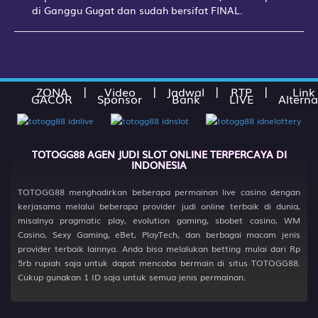
di Ganggu Gugat dan sudah bersifat FINAL.
W
Napoli
0.75
HDP
-0.75
-1.28
Odds
1.11
PLAY
|
|
|
|
ZONA
Video
Jadwal
RTP
Link
GACOR
Sponsor
Bank
LIVE
Alterna
SC Heere... vs FC Twent...
i
09/08 21:45PM
H
SC Heerenveen
TOTOGG88 AGEN JUDI SLOT ONLINE TERPERCAYA DI
INDONESIA
W
FC Twente Enschede
0.25
HDP
-0.25
-1.11
Odds
-1.01
TOTOGG88 menghadirkan beberapa permainan live casino dengan
kerjasama melalui beberapa provider judi online terbaik di dunia,
PLAY
misalnya pragmatic play, evolution gaming, sbobet casino, WM
Casino, Sexy Gaming, eBet, PlayTech, dan berbagai macam jenis
Gil Vice... vs Rio Ave
provider terbaik lainnya. Anda bisa melalukan betting mulai dari Rp
i
10/08 02:30AM
5rb rupiah saja untuk dapat mencoba bermain di situs TOTOGG88.
Cukup gunakan 1 ID saja untuk semua jenis permainan.
H
Gil Vicente
W
Rio Ave